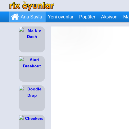
Ana Sayfa
Yeni oyunlar
Popüler
Aksiyon
Ma