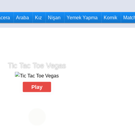
cera
Araba
Kız
Nişan
Yemek Yapma
Komik
Matc
Tic Tac Toe Vegas
Play