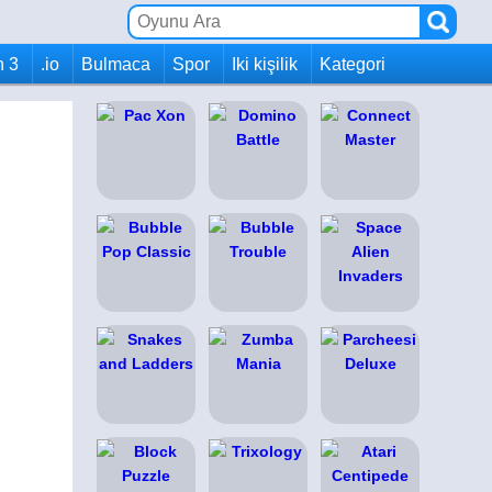
h 3
.io
Bulmaca
Spor
Iki kişilik
Kategori