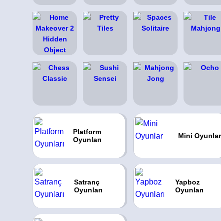
Platform
Mini Oyunlar
Oyunları
Satranç
Yapboz
Oyunları
Oyunları