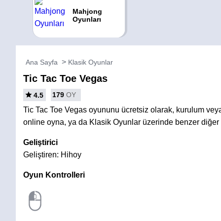
Mahjong
Oyunları
Ana Sayfa
Klasik Oyunlar
Tic Tac Toe Vegas
179
OY
4.5
Tic Tac Toe Vegas oyununu ücretsiz olarak, kurulum ve
online oyna, ya da Klasik Oyunlar üzerinde benzer diğer 
Geliştirici
Geliştiren: Hihoy
Oyun Kontrolleri