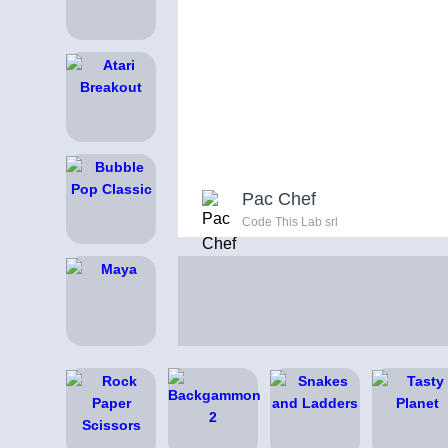
Pac Chef
Code This Lab srl