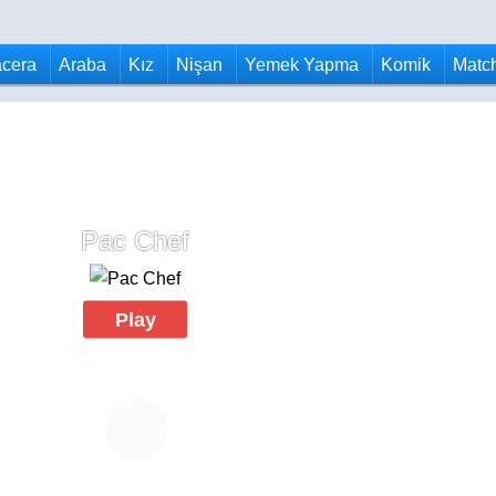
cera
Araba
Kız
Nişan
Yemek Yapma
Komik
Matc
Pac Chef
Play