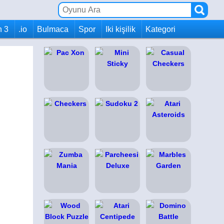
h 3
.io
Bulmaca
Spor
Iki kişilik
Kategori