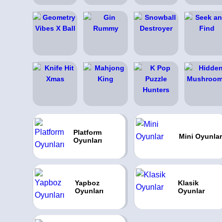
Platform
Mini Oyunlar
Oyunları
Yapboz
Klasik
Oyunları
Oyunlar