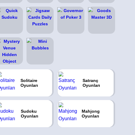
Solitaire
Satranç
Oyunları
Oyunları
Sudoku
Mahjong
Oyunları
Oyunları