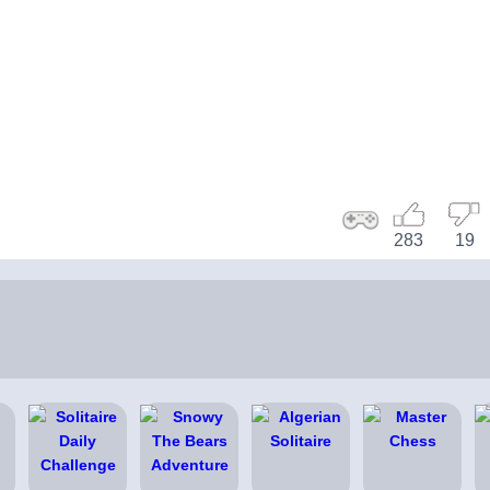
283
19