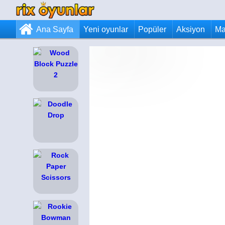
Ana Sayfa
Yeni oyunlar
Popüler
Aksiyon
Ma