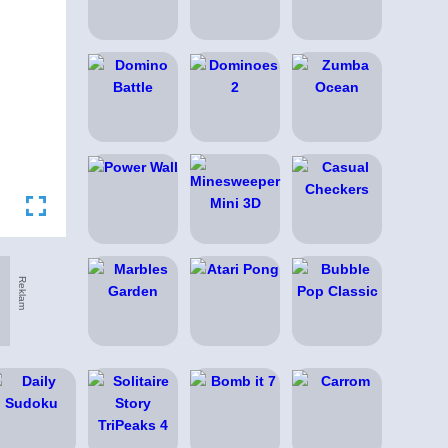
Reklam