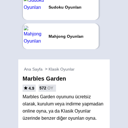
Sudoku Oyunları
Mahjong Oyunları
Ana Sayfa
Klasik Oyunlar
Marbles Garden
572
OY
4.9
Marbles Garden oyununu ücretsiz
olarak, kurulum veya indirme yapmadan
online oyna, ya da Klasik Oyunlar
üzerinde benzer diğer oyunları oyna.