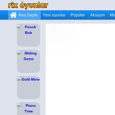
Ana Sayfa
Yeni oyunlar
Popüler
Aksiyon
Ma