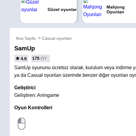
Mahjong
Güzel oyunlar
Oyunları
Ana Sayfa
Casual oyunları
SamUp
175
OY
4.6
SamUp oyununu ücretsiz olarak, kurulum veya indirme 
ya da Casual oyunları üzerinde benzer diğer oyunları oy
Geliştirici
Geliştiren: Aningame
Oyun Kontrolleri