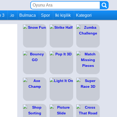
h 3
.io
Bulmaca
Spor
Iki kişilik
Kategori