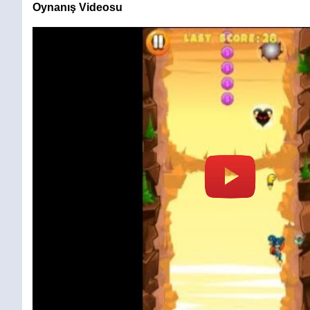
Oynanış Videosu