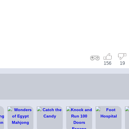
156
19