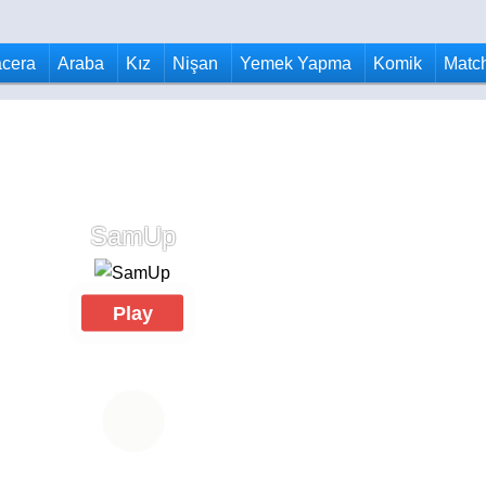
cera
Araba
Kız
Nişan
Yemek Yapma
Komik
Matc
SamUp
Play