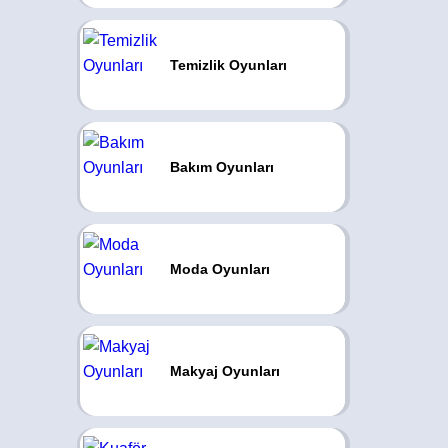
Temizlik Oyunları
Bakım Oyunları
Moda Oyunları
Makyaj Oyunları