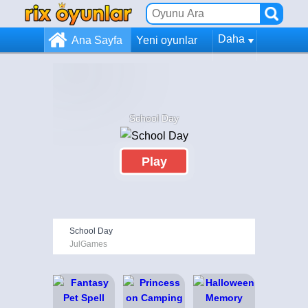
Daha
Ana Sayfa
Yeni oyunlar
School Day
Play
School Day
JulGames