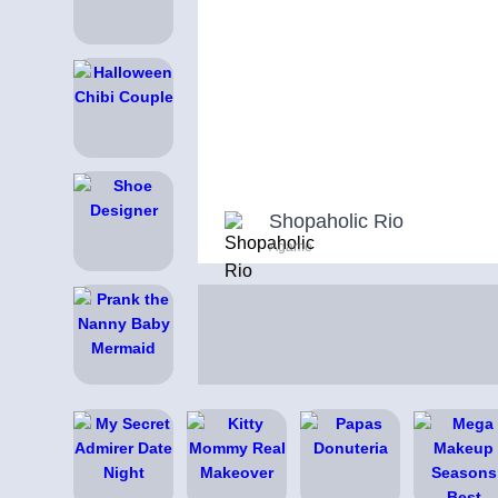
Shopaholic Rio
Agame