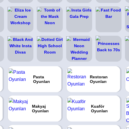
Pasta
Restoran
Oyunları
Oyunları
Makyaj
Kuaför
Oyunları
Oyunları