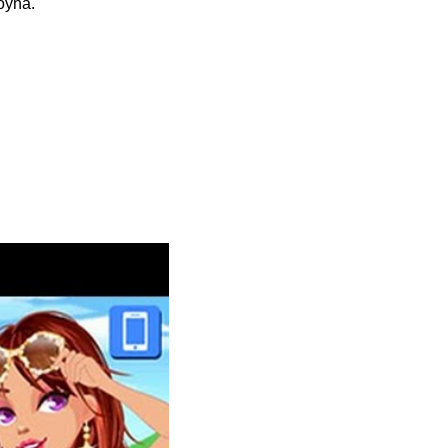
oyna.