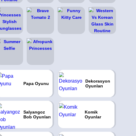
Dekorasyon
Papa Oyunu
Oyunları
Salyangoz
Komik
Bob Oyunları
Oyunlar