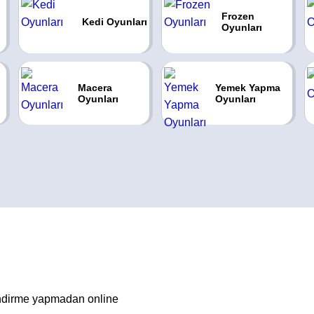
Frozen
Kedi Oyunları
Oyunları
Macera
Yemek Yapma
Oyunları
Oyunları
indirme yapmadan online