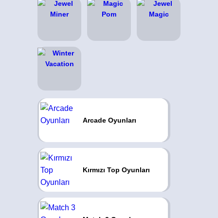
Arcade Oyunları
Kırmızı Top Oyunları