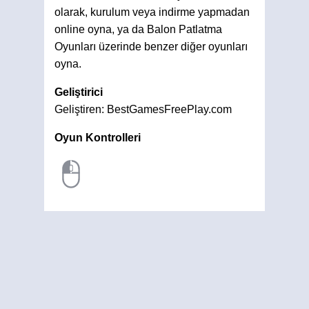
olarak, kurulum veya indirme yapmadan
online oyna, ya da Balon Patlatma
Oyunları üzerinde benzer diğer oyunları
oyna.
Geliştirici
Geliştiren: BestGamesFreePlay.com
Oyun Kontrolleri