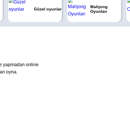
Mahjong
Güzel oyunlar
Oyunları
rme yapmadan online
arı oyna.