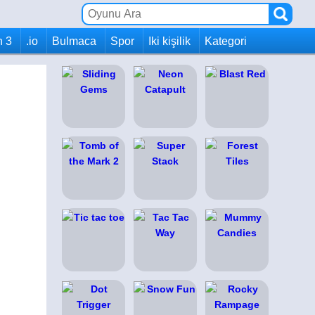
h 3
.io
Bulmaca
Spor
Iki kişilik
Kategori