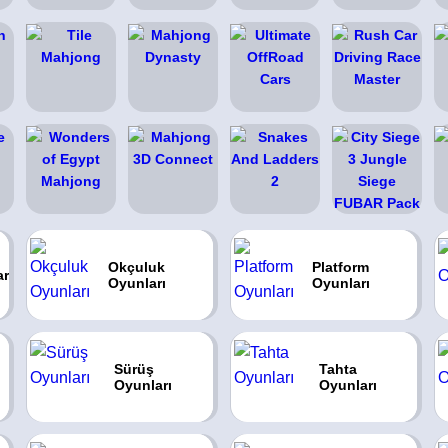
Okçuluk
Platform
ar
Oyunları
Oyunları
Sürüş
Tahta
Oyunları
Oyunları