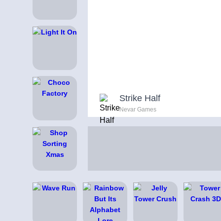
Strike Half
Nevar Games