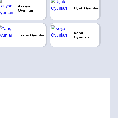
Aksiyon
Uçak Oyunları
Oyunları
Koşu
Yarış Oyunlar
Oyunları