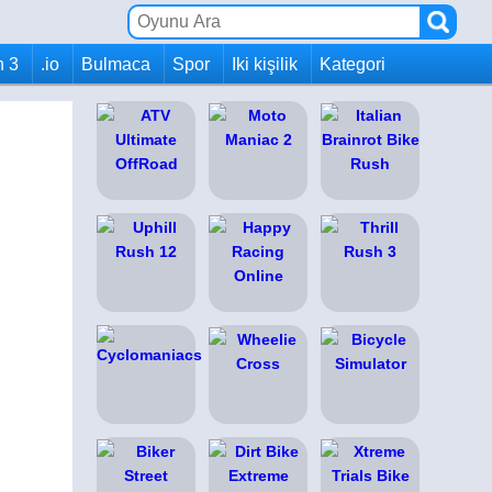
h 3
.io
Bulmaca
Spor
Iki kişilik
Kategori