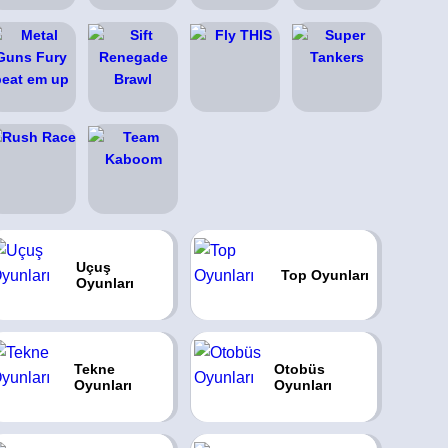
Uçuş
Top Oyunları
Oyunları
Tekne
Otobüs
Oyunları
Oyunları