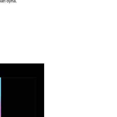
ları oyna.