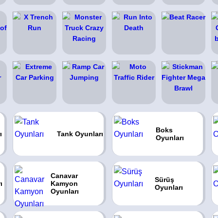
Boks
ı
Tank Oyunları
Oyunları
Canavar
Sürüş
ı
Kamyon
Oyunları
Oyunları