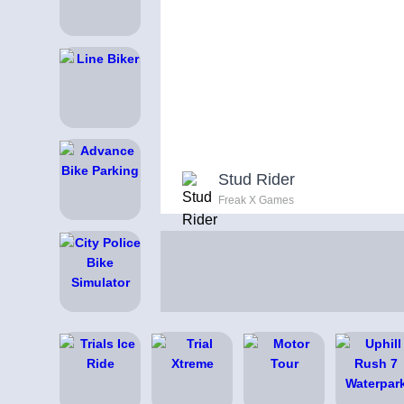
Stud Rider
Freak X Games