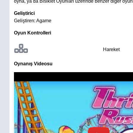
oyna, ya da Bisiklet Oyunları üzerinde benzer diğer oyun
Geliştirici
Geliştiren: Agame
Oyun Kontrolleri
Hareket
Oynanış Videosu