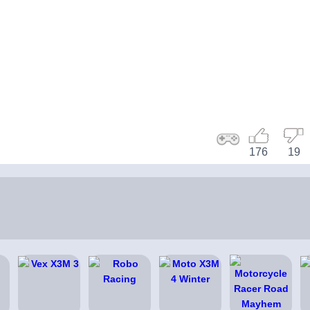
176
19