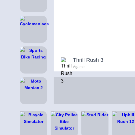
Thrill Rush 3
Agame