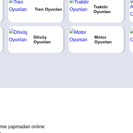
Traktör
Tren Oyunları
Oyunları
Dövüş
Motor
Oyunları
Oyunları
dirme yapmadan online