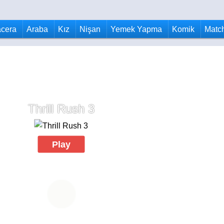
cera
Araba
Kız
Nişan
Yemek Yapma
Komik
Matc
Thrill Rush 3
Play