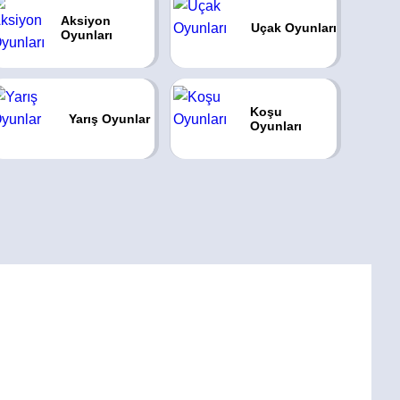
Aksiyon
Uçak Oyunları
Oyunları
Koşu
Yarış Oyunlar
Oyunları