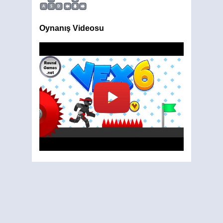
A
S
D
Oynanış Videosu