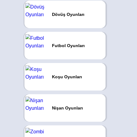
Dövüş Oyunları
Futbol Oyunları
Koşu Oyunları
Nişan Oyunları