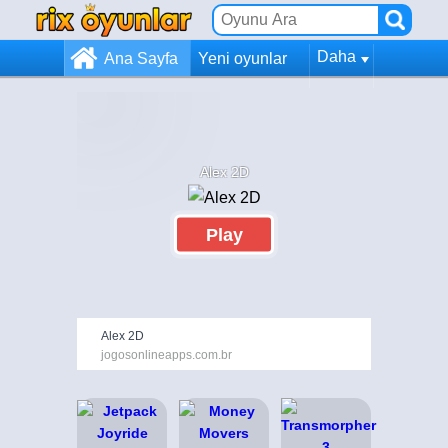
Daha
Ana Sayfa
Yeni oyunlar
Alex 2D
Play
Alex 2D
jogosonlineapps.com.br