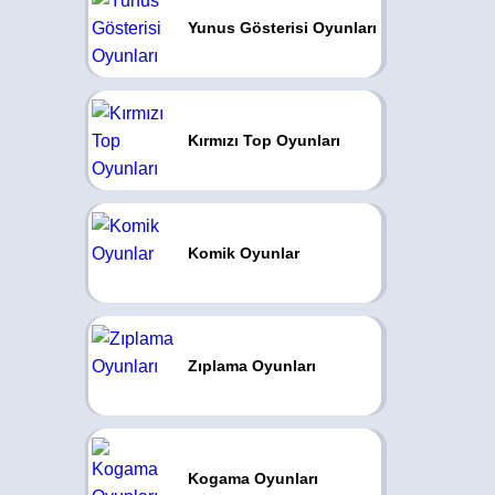
Yunus Gösterisi Oyunları
Kırmızı Top Oyunları
Komik Oyunlar
Zıplama Oyunları
Kogama Oyunları