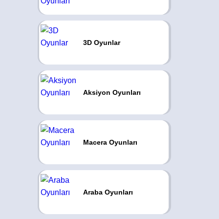
3D Oyunlar
Aksiyon Oyunları
Macera Oyunları
Araba Oyunları