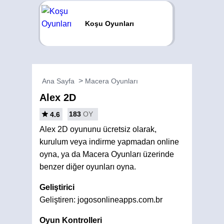
Koşu Oyunları
Ana Sayfa
Macera Oyunları
Alex 2D
183
OY
4.6
Alex 2D oyununu ücretsiz olarak,
kurulum veya indirme yapmadan online
oyna, ya da Macera Oyunları üzerinde
benzer diğer oyunları oyna.
Geliştirici
Geliştiren: jogosonlineapps.com.br
Oyun Kontrolleri