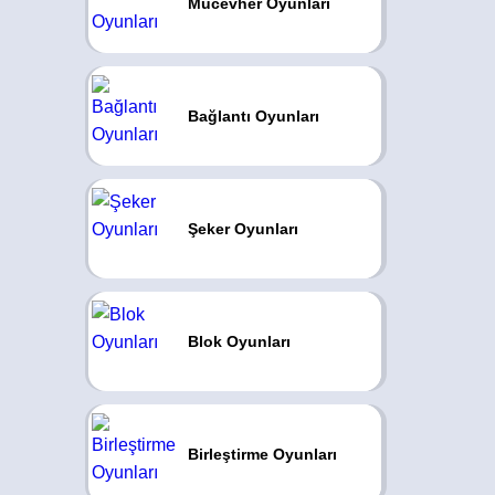
Mücevher Oyunları
Bağlantı Oyunları
Şeker Oyunları
Blok Oyunları
Birleştirme Oyunları