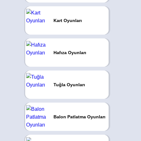
Kart Oyunları
Hafıza Oyunları
Tuğla Oyunları
Balon Patlatma Oyunları