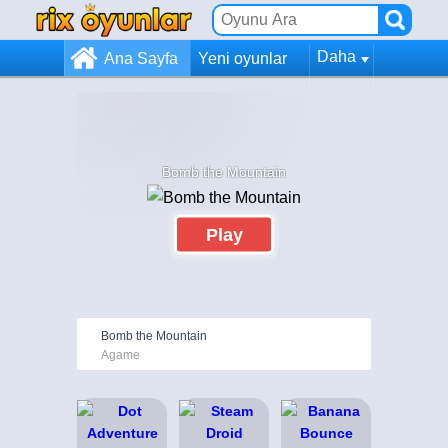
Daha
Ana Sayfa
Yeni oyunlar
Bomb the Mountain
Play
Bomb the Mountain
Agame