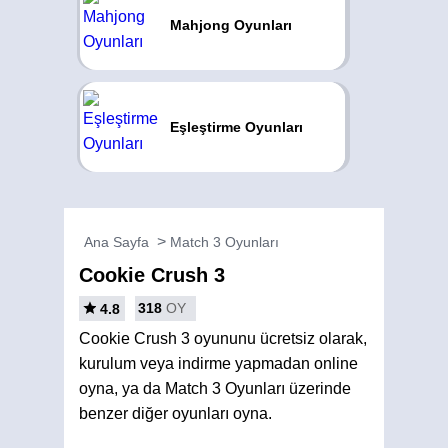
Mahjong Oyunları
Eşleştirme Oyunları
Ana Sayfa
Match 3 Oyunları
Cookie Crush 3
318
OY
4.8
Cookie Crush 3 oyununu ücretsiz olarak,
kurulum veya indirme yapmadan online
oyna, ya da Match 3 Oyunları üzerinde
benzer diğer oyunları oyna.