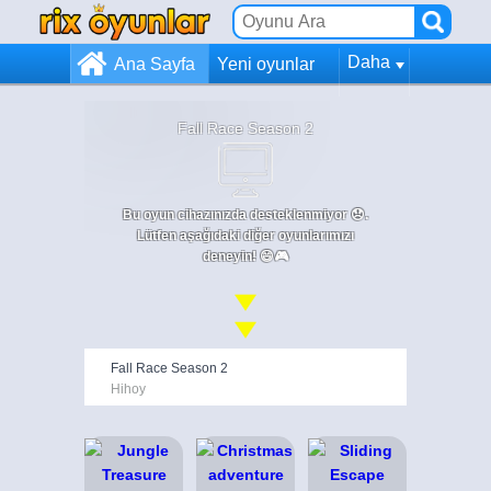
Daha
Ana Sayfa
Yeni oyunlar
Fall Race Season 2
Bu oyun cihazınızda desteklenmiyor 😞.
Lütfen aşağıdaki diğer oyunlarımızı
deneyin! 😄🎮
Fall Race Season 2
Hihoy