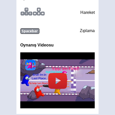
W
Hareket
A
S
D
Spacebar
Zıplama
Oynanış Videosu