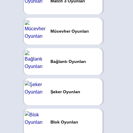
Match 3 Oyunları
Mücevher Oyunları
Bağlantı Oyunları
Şeker Oyunları
Blok Oyunları