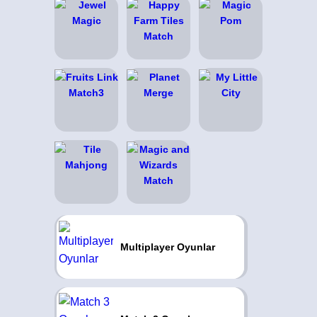
Multiplayer Oyunlar