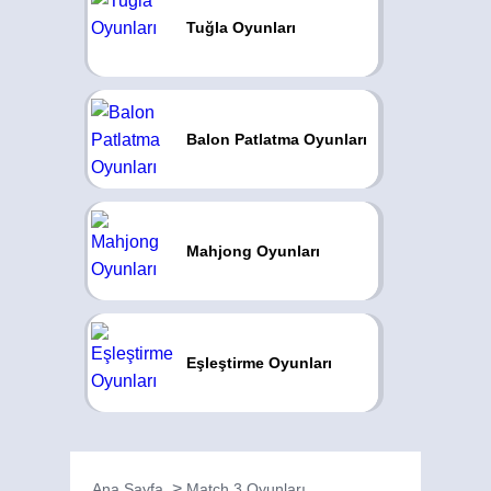
Tuğla Oyunları
Balon Patlatma Oyunları
Mahjong Oyunları
Eşleştirme Oyunları
Ana Sayfa
Match 3 Oyunları