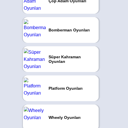
Çöp Adam Oyunları
Bomberman Oyunları
Süper Kahraman
Oyunları
Platform Oyunları
Wheely Oyunları