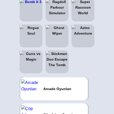
Arcade Oyunları