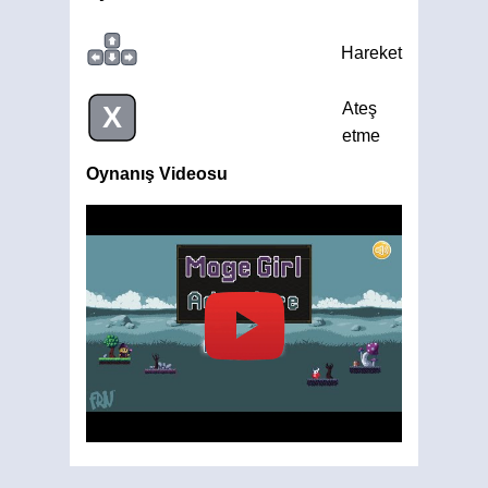
Hareket
Ateş
X
etme
Oynanış Videosu