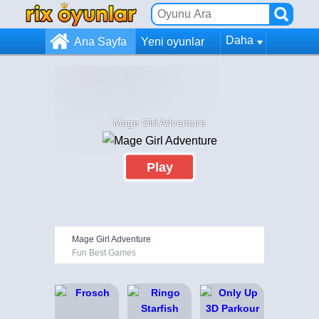
Daha
Ana Sayfa
Yeni oyunlar
Mage Girl Adventure
Play
Mage Girl Adventure
Fun Best Games