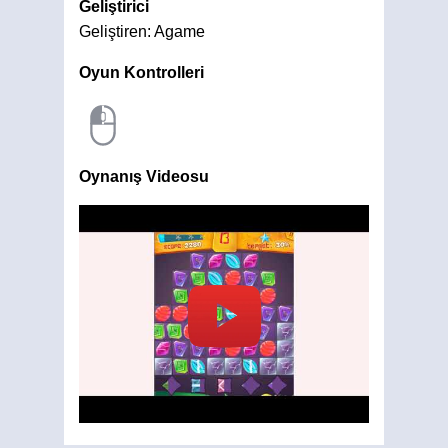
Geliştirici
Geliştiren: Agame
Oyun Kontrolleri
Oynanış Videosu