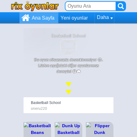
Daha
Ana Sayfa
Yeni oyunlar
Basketball School
Bu oyun cihazınızda desteklenmiyor 😞.
Lütfen aşağıdaki diğer oyunlarımızı
deneyin! 😄🎮
Basketball School
oneru220