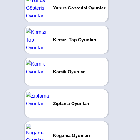
Yunus Gösterisi Oyunları
Kırmızı Top Oyunları
Komik Oyunlar
Zıplama Oyunları
Kogama Oyunları