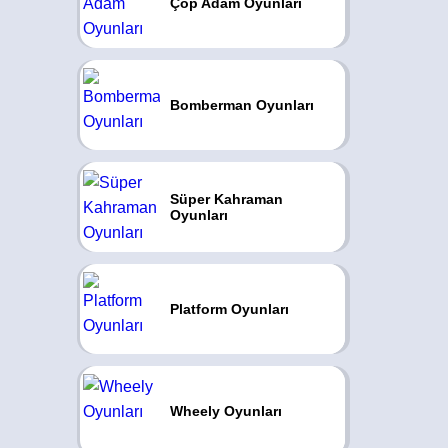
Çöp Adam Oyunları
Bomberman Oyunları
Süper Kahraman
Oyunları
Platform Oyunları
Wheely Oyunları