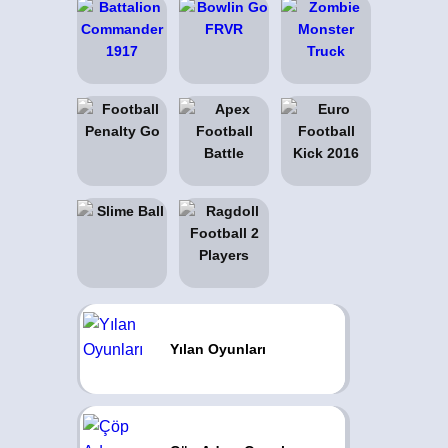
Yılan Oyunları