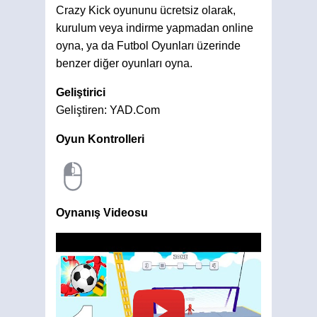
Crazy Kick oyununu ücretsiz olarak,
kurulum veya indirme yapmadan online
oyna, ya da Futbol Oyunları üzerinde
benzer diğer oyunları oyna.
Geliştirici
Geliştiren: YAD.Com
Oyun Kontrolleri
Oynanış Videosu