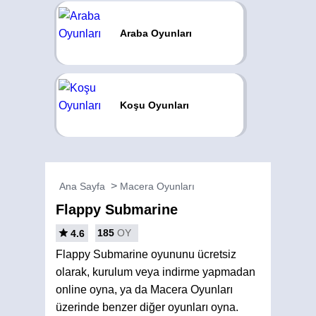
Araba Oyunları
Koşu Oyunları
Ana Sayfa
Macera Oyunları
Flappy Submarine
185
OY
4.6
Flappy Submarine oyununu ücretsiz
olarak, kurulum veya indirme yapmadan
online oyna, ya da Macera Oyunları
üzerinde benzer diğer oyunları oyna.