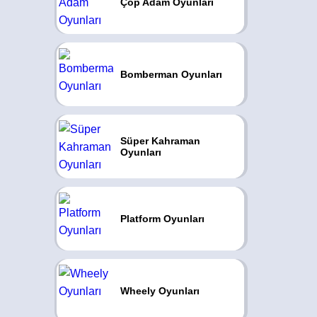
Çöp Adam Oyunları
Bomberman Oyunları
Süper Kahraman
Oyunları
Platform Oyunları
Wheely Oyunları