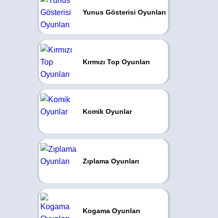
Yunus Gösterisi Oyunları
Kırmızı Top Oyunları
Komik Oyunlar
Zıplama Oyunları
Kogama Oyunları