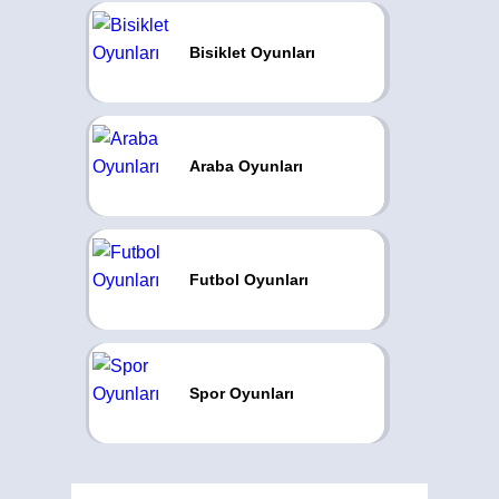
Bisiklet Oyunları
Araba Oyunları
Futbol Oyunları
Spor Oyunları