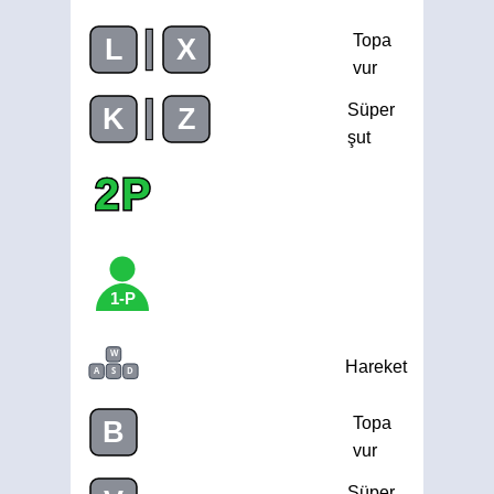
|
Topa
L
X
vur
|
Süper
K
Z
şut
2P
1-P
W
Hareket
A
S
D
Topa
B
vur
Süper