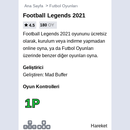
Ana Sayfa
Futbol Oyunları
Football Legends 2021
180
OY
4.5
Football Legends 2021 oyununu ücretsiz
olarak, kurulum veya indirme yapmadan
online oyna, ya da Futbol Oyunları
üzerinde benzer diğer oyunları oyna.
Geliştirici
Geliştiren: Mad Buffer
Oyun Kontrolleri
1P
W
Hareket
A
S
D