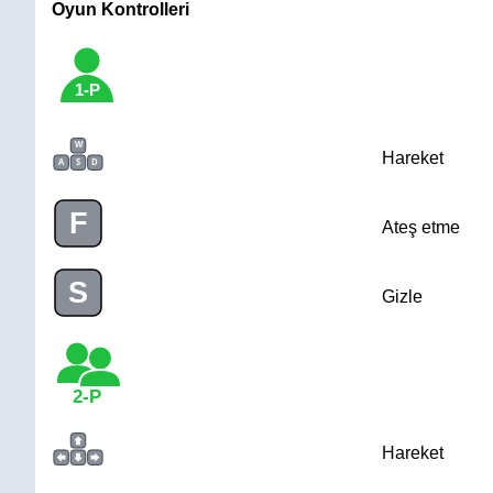
Oyun Kontrolleri
1-P
W
Hareket
A
S
D
F
Ateş etme
S
Gizle
2-P
Hareket