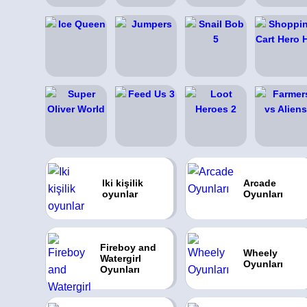
Iki kişilik
Arcade
oyunlar
Oyunları
Fireboy and
Wheely
Watergirl
Oyunları
Oyunları