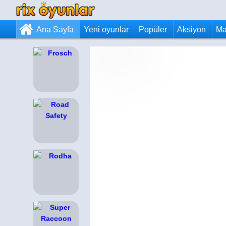
Ana Sayfa
Yeni oyunlar
Popüler
Aksiyon
Ma