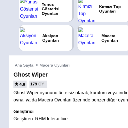
Yunus
Kırmızı Top
Gösterisi
Oyunları
Oyunları
Aksiyon
Macera
Oyunları
Oyunları
Ana Sayfa
Macera Oyunları
Ghost Wiper
179
OY
4.6
Ghost Wiper oyununu ücretsiz olarak, kurulum veya ind
oyna, ya da Macera Oyunları üzerinde benzer diğer oyunl
Geliştirici
Geliştiren: RHM Interactive