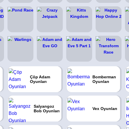
Çöp Adam
Bomberman
Oyunları
Oyunları
Salyangoz
Vex Oyunları
Bob Oyunları