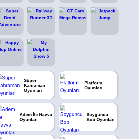
Süper
Platform
Kahraman
Oyunları
Oyunları
Adem İle Havva
Soyguncu
Oyunları
Bob Oyunları