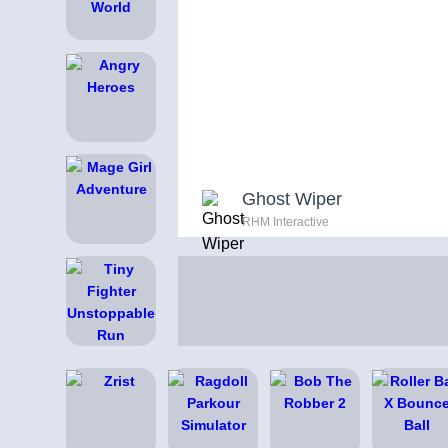
Ghost Wiper
RHM Interactive