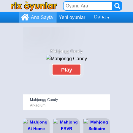
Daha
Ana Sayfa
Yeni oyunlar
Mahjongg Candy
Play
Mahjongg Candy
Arkadium