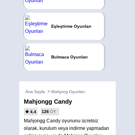
Eşleştirme Oyunları
Bulmaca Oyunları
Ana Sayfa
Mahjong Oyunları
Mahjongg Candy
126
OY
4.4
Mahjongg Candy oyununu ücretsiz
olarak, kurulum veya indirme yapmadan