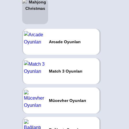
Arcade Oyunları
Match 3 Oyunları
Mücevher Oyunları