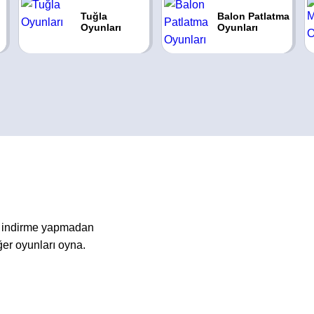
Tuğla
Balon Patlatma
Oyunları
Oyunları
a indirme yapmadan
er oyunları oyna.