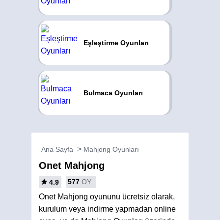
Eşleştirme Oyunları
Bulmaca Oyunları
Ana Sayfa
Mahjong Oyunları
Onet Mahjong
577
OY
4.9
Onet Mahjong oyununu ücretsiz olarak,
kurulum veya indirme yapmadan online