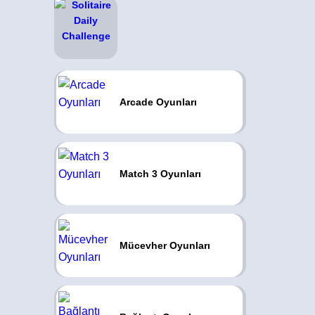
Arcade Oyunları
Match 3 Oyunları
Mücevher Oyunları