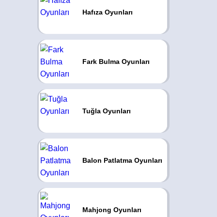
Hafıza Oyunları
Fark Bulma Oyunları
Tuğla Oyunları
Balon Patlatma Oyunları
Mahjong Oyunları