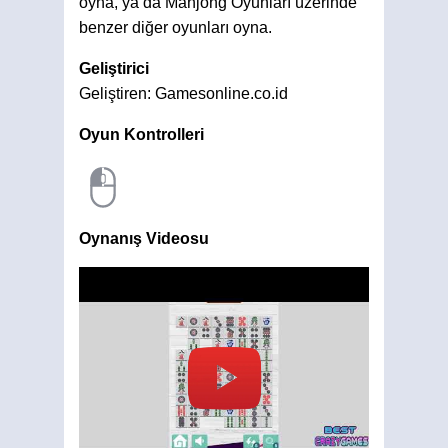
oyna, ya da Mahjong Oyunları üzerinde
benzer diğer oyunları oyna.
Geliştirici
Geliştiren: Gamesonline.co.id
Oyun Kontrolleri
Oynanış Videosu