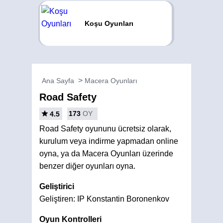
Koşu Oyunları
Ana Sayfa
Macera Oyunları
Road Safety
173
OY
4.5
Road Safety oyununu ücretsiz olarak,
kurulum veya indirme yapmadan online
oyna, ya da Macera Oyunları üzerinde
benzer diğer oyunları oyna.
Geliştirici
Geliştiren: IP Konstantin Boronenkov
Oyun Kontrolleri