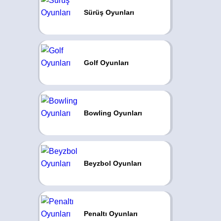
Sürüş Oyunları
Golf Oyunları
Bowling Oyunları
Beyzbol Oyunları
Penaltı Oyunları