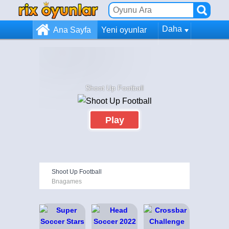
Daha
Ana Sayfa
Yeni oyunlar
Shoot Up Football
Play
Shoot Up Football
Bnagames