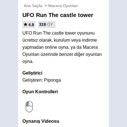
Ana Sayfa
Macera Oyunları
UFO Run The castle tower
318
OY
4.8
UFO Run The castle tower oyununu
ücretsiz olarak, kurulum veya indirme
yapmadan online oyna, ya da Macera
Oyunları üzerinde benzer diğer oyunları
oyna.
Geliştirici
Geliştiren: Piponga
Oyun Kontrolleri
Oynanış Videosu