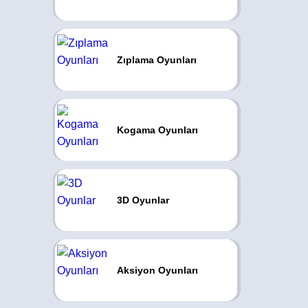
Zıplama Oyunları
Kogama Oyunları
3D Oyunlar
Aksiyon Oyunları