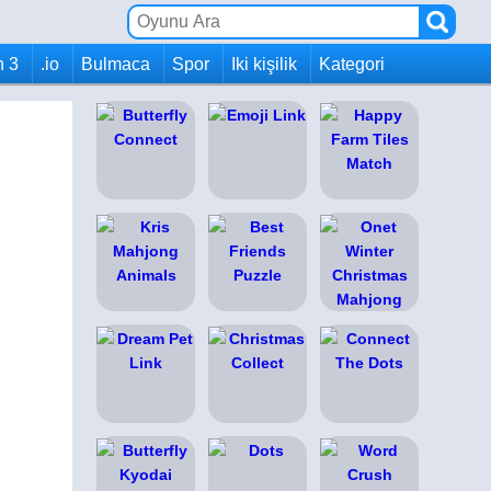
h 3
.io
Bulmaca
Spor
Iki kişilik
Kategori