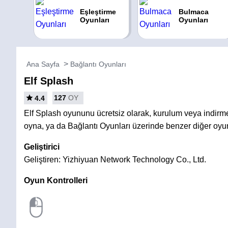
Eşleştirme
Bulmaca
Oyunları
Oyunları
Ana Sayfa
Bağlantı Oyunları
Elf Splash
127
OY
4.4
Elf Splash oyununu ücretsiz olarak, kurulum veya indir
oyna, ya da Bağlantı Oyunları üzerinde benzer diğer oyun
Geliştirici
Geliştiren: Yizhiyuan Network Technology Co., Ltd.
Oyun Kontrolleri