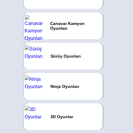
Canavar Kamyon
Oyunları
Sürüş Oyunları
Ninja Oyunları
3D Oyunlar