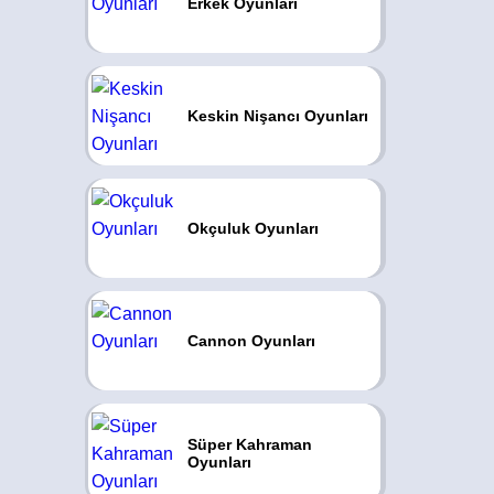
Erkek Oyunları
Keskin Nişancı Oyunları
Okçuluk Oyunları
Cannon Oyunları
Süper Kahraman
Oyunları