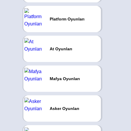
Platform Oyunları
At Oyunları
Mafya Oyunları
Asker Oyunları