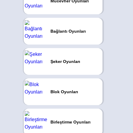
Mücevher Oyunları
Bağlantı Oyunları
Şeker Oyunları
Blok Oyunları
Birleştirme Oyunları