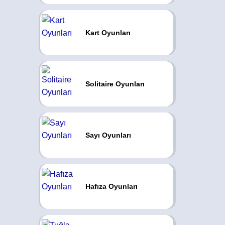
Kart Oyunları
Solitaire Oyunları
Sayı Oyunları
Hafıza Oyunları