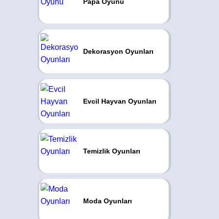
Papa Oyunu
Dekorasyon Oyunları
Evcil Hayvan Oyunları
Temizlik Oyunları
Moda Oyunları