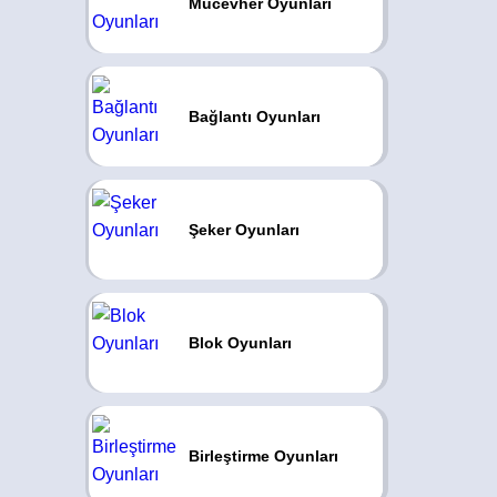
Mücevher Oyunları
Bağlantı Oyunları
Şeker Oyunları
Blok Oyunları
Birleştirme Oyunları