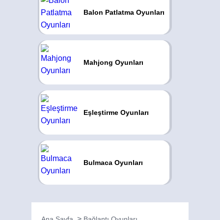
Balon Patlatma Oyunları
Mahjong Oyunları
Eşleştirme Oyunları
Bulmaca Oyunları
Ana Sayfa
Bağlantı Oyunları