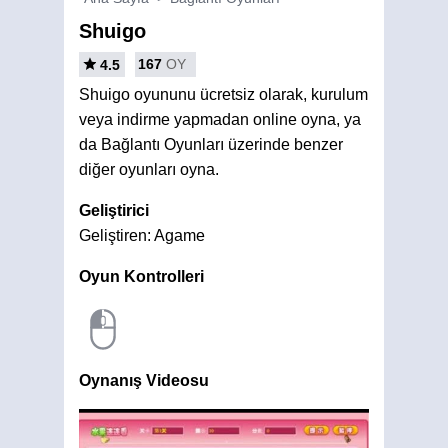
Shuigo
167
OY
4.5
Shuigo oyununu ücretsiz olarak, kurulum
veya indirme yapmadan online oyna, ya
da Bağlantı Oyunları üzerinde benzer
diğer oyunları oyna.
Geliştirici
Geliştiren: Agame
Oyun Kontrolleri
Oynanış Videosu